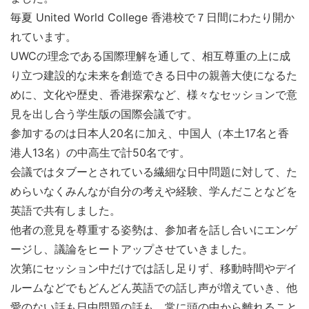
毎夏 United World College 香港校で７日間にわたり開か
れています。
UWCの理念である国際理解を通して、相互尊重の上に成
り立つ建設的な未来を創造できる日中の親善大使になるた
めに、文化や歴史、香港探索など、様々なセッションで意
見を出し合う学生版の国際会議です。
参加するのは日本人20名に加え、中国人（本土17名と香
港人13名）の中高生で計50名です。
会議ではタブーとされている繊細な日中問題に対して、た
めらいなくみんなが自分の考えや経験、学んだことなどを
英語で共有しました。
他者の意見を尊重する姿勢は、参加者を話し合いにエンゲ
ージし、議論をヒートアップさせていきました。
次第にセッション中だけでは話し足りず、移動時間やデイ
ルームなどでもどんどん英語での話し声が増えていき、他
愛のない話も日中問題の話も、常に頭の中から離れること