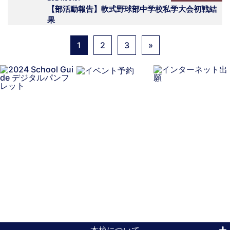
【部活動報告】軟式野球部中学校私学大会初戦結
果
1
2
3
»
本校について