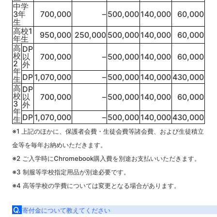
中学
3年
700,000
–
500,000
140,000
60,000
生
高校1
950,000
250,000
500,000
140,000
60,000
年生
高
DP
校
以
700,000
–
500,000
140,000
60,000
2
外
年
DP
1,070,000
–
500,000
140,000
430,000
生
高
DP
校
以
700,000
–
500,000
140,000
60,000
3
外
年
DP
1,070,000
–
500,000
140,000
430,000
生
※1 上記のほかに、保護者会費・生徒会費等諸会費、および生徒積立
金等を毎年お納めいただきます。
※2 ご入学時にChromebook購入費を別途お支払いいただきます。
※3 制服等学校指定用品が別途必要です。
※4 高等学校の学費については変更となる場合があります。
Q.
寄付金について教えてください