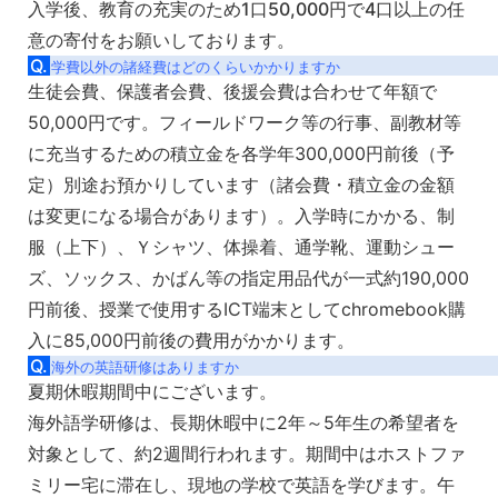
入学後、教育の充実のため1口50,000円で4口以上の任
意の寄付をお願いしております。
Q.
学費以外の諸経費はどのくらいかかりますか
生徒会費、保護者会費、後援会費は合わせて年額で
50,000円です。フィールドワーク等の行事、副教材等
に充当するための積立金を各学年300,000円前後（予
定）別途お預かりしています（諸会費・積立金の金額
は変更になる場合があります）。入学時にかかる、制
服（上下）、Ｙシャツ、体操着、通学靴、運動シュー
ズ、ソックス、かばん等の指定用品代が一式約190,000
円前後、授業で使用するICT端末としてchromebook購
入に85,000円前後の費用がかかります。
Q.
海外の英語研修はありますか
夏期休暇期間中にございます。
海外語学研修は、長期休暇中に2年～5年生の希望者を
対象として、約2週間行われます。期間中はホストファ
ミリー宅に滞在し、現地の学校で英語を学びます。午