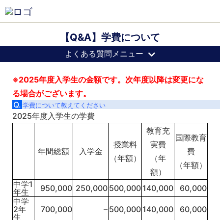
【Q&A】学費について
よくある質問メニュー
※2025年度入学生の金額です。次年度以降は変更にな
る場合がございます。
Q.
学費について教えてください
2025年度入学生の学費
教育充
国際教育
授業料
実費
年間総額
入学金
費
（年額）
（年
（年額）
額）
中学1
950,000
250,000
500,000
140,000
60,000
年生
中学
2年
700,000
–
500,000
140,000
60,000
生