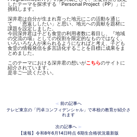
したテーマを探求する「Personal Project（PP）」に
挑戦します。
深井君は自分が生まれ育った地元にこの活動を通じ
て 「恩返ししたい」と思い、地元への貢献を題材に
課題を設定しました。
今回深井君は子ども食堂の利用者数に着目し、『地域
の交流の場』としての役割を限定的なものではなく、
いろいろな人が来られるようになればと考え、子ども
食堂の情報発信を多言語化することを目標に成果をま
とめました。
このテーマにおける深井君の想いが
こちら
のサイトに
紹介されています。
是非ご一読ください。
前の記事へ
≪
テレビ東京の「円卓コンフィデンシャル」で本校の教育が紹介さ
れます
次の記事へ
≫
【速報】令和8年6月14日時点 6期生合格状況最新版