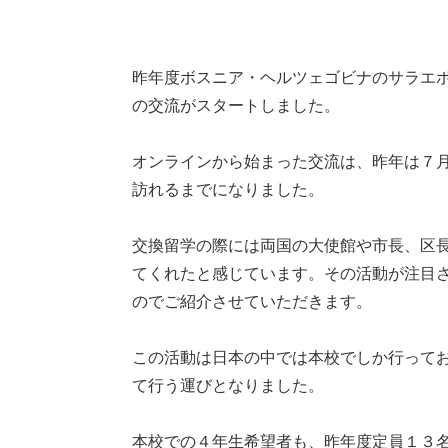
昨年度ボスニア・
ヘルツェゴビナのサラエ
の交流がスタートしました。
オンラインから始まった交流は、昨年は７
訪れるまでになりました。
交換留学の際には両国の大使館や市長、
区
てくれたと感じています。その活動が注目
のでご紹介させていただきます。
この活動は日本の中では本校でしか行って
て行う運
びとなりました。
本校での４年生希望者も、
昨年度定員１３