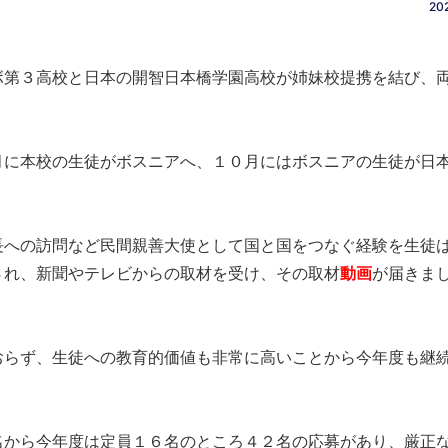
202
ボ第３高校と日本の開智日本橋学園高校が
姉妹校提携を結び、
月に本校の生徒がボスニアへ、
１０月にはボスニアの生徒が日
長への訪問など民間親善大使として国と国をつなぐ経験を生徒
され、
新聞やテレビからの取材を受け、
その取材
動画
が届きま
おらず、
生徒への教育的価値も非常に高いことから今年度も継
名から今年度は定員１６名の
ところ４２名の応募があり、厳正