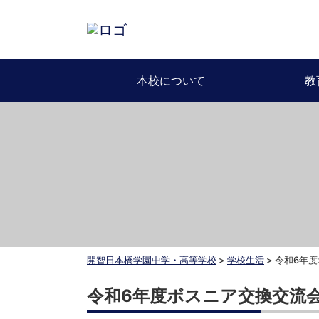
本校について
教
開智日本橋学園中学・高等学校
>
学校生活
>
令和6年
令和6年度ボスニア交換交流