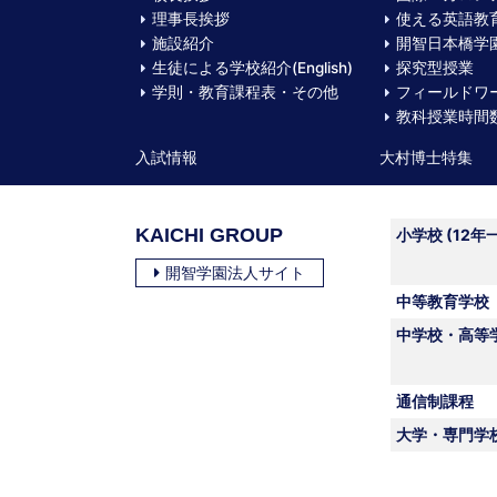
理事長挨拶
使える英語教
施設紹介
開智日本橋学園
生徒による学校紹介(English)
探究型授業
学則・教育課程表・その他
フィールドワ
教科授業時間
入試情報
大村博士特集
KAICHI GROUP
小学校 (12年
開智学園法人サイト
中等教育学校
中学校・高等
通信制課程
大学・専門学