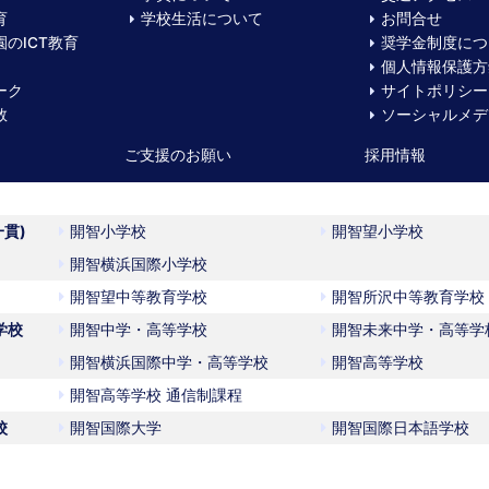
育
学校生活について
お問合せ
のICT教育
奨学金制度につ
個人情報保護方
ーク
サイトポリシー
数
ソーシャルメデ
ご支援のお願い
採用情報
一貫)
開智小学校
開智望小学校
開智横浜国際小学校
開智望中等教育学校
開智所沢中等教育学校
学校
開智中学・高等学校
開智未来中学・高等学
開智横浜国際中学・高等学校
開智高等学校
開智高等学校 通信制課程
校
開智国際大学
開智国際日本語学校