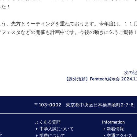
した！
よう、
先方とミーティングを重ねております。今年度は、
１１
アフェスタなど
の開催も計画中です。今後の動きに乞うご期待
次の記
【課外活動】Femtech展示会 2024.1.
〒103-0002 東京都中央区日本橋馬喰町2-7-6
よくある質問
Information
中学入試について
新着情報
ア
学費について
交通アクセス