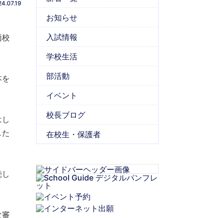
4.07.19
お知らせ
入試情報
両校
学校生活
部活動
本を
イベント
校長ブログ
は
し
した
在校生・保護者
続し
な審