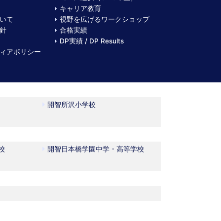
キャリア教育
いて
視野を広げるワークショップ
針
合格実績
DP実績 / DP Results
ィアポリシー
開智所沢小学校
校
開智日本橋学園中学・高等学校