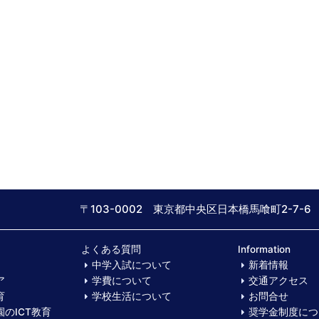
〒103-0002 東京都中央区日本橋馬喰町2-7-6
よくある質問
Information
中学入試について
新着情報
ア
学費について
交通アクセス
育
学校生活について
お問合せ
のICT教育
奨学金制度につ