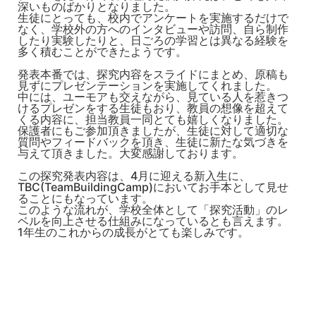
深いものばかりとなりました。
生徒にとっても、校内でアンケートを実施するだけで
なく、学校外の方へのインタビューや訪問、自ら制作
したり実験したりと、日ごろの学習とは異なる経験を
多く積むことができたようです。
発表本番では、探究内容をスライドにまとめ、原稿も
見ずにプレゼンテーションを実施してくれました。
中には、ユーモアも交えながら、見ている人を惹きつ
けるプレゼンをする生徒もおり、教員の想像を超えて
くる内容に、担当教員一同とても嬉しくなりました。
保護者にもご参加頂きましたが、生徒に対して適切な
質問やフィードバックを頂き、生徒に新たな気づきを
与えて頂きました。大変感謝しております。
この探究発表内容は、4月に迎える新入生に、
TBC(TeamBuildingCamp)においてお手本として見せ
ることにもなっています。
このような流れが、学校全体として「探究活動」のレ
ベルを向上させる仕組みになっているとも言えます。
1年生のこれからの成長がとても楽しみです。