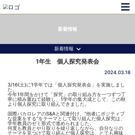
新着情報
新着情報
1年生 個人探究発表会
2024.03.18
3/16(土)に1学年では「個人探究発表会」を実施しまし
た。
今年1年間をかけて「探究」の取り組み方を一つずつ丁
寧に積み重ねて経験し、1学年の集大成として、この秋
より個人探究に取り組んできました。
国際バカロレアのS&Aと関連付け、“他者にポジティブ
な提案をする“をテーマとして取り組んだ個人探究は、
学年教員のゼミ形式で進められました。
何度も教員とやり取りを繰り返しながら、自分なりの
テーマを見つけて取り組んだ個人探究は、とても興味