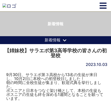
新着情報
新着情報
【姉妹校】サラエボ第3高等学校の皆さんの初
登校
2023.10.03
9月30日、サラエボ第３高校から13名の生徒が来日
し、10月2日に本校への初登校日しました！
朝の時間に全校生徒が集まり、歓迎式典を挙行しまし
た。
ボスニアと日本をつなぐ架け橋として、
本校の生徒も
ボスニアの生徒も絆を深める1週間となることを願っ
て
います。