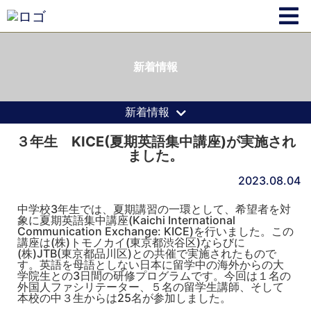
新着情報
新着情報
３年生 KICE(夏期英語集中講座)が実施され
ました。
2023.08.04
中学校3年生では、夏期講習の一環として、
希望者を対
象に夏期英語集中講座(Kaichi International
Communication Exchange: KICE)を行いました。この
講座は(株)トモノカイ(
東京都渋谷区)ならびに
(株)JTB(東京都品川区)
との共催で実施されたもので
す。
英語を母語としない日本に留学中の海外からの大
学院生との3日間
の研修プログラムです。今回は１名の
外国人ファシリテーター、
５名の留学生講師、
そして
本校の中３生からは25名が参加しました。