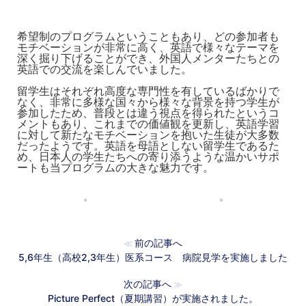
希望制のプログラムということもあり、
どの参加者も
モチベーションが非常に高く、
英語で様々なテーマを
深く掘り下げることができ、
外国人メンターたちとの
英語での交流を楽しんでいました。
留学生はそれぞれ高度な専門性を有しているばかりで
なく、
非常に多様な国々から様々な背景を持つ学生が
参加したため、
普段とは違う視点を得られたというコ
メントもあり、
これまでの価値観を更新し、
英語学習
に対して新たなモチベーションを抱いた生徒が大多数
だっ
たようです。英語を母語としない留学生であるた
め、
日本人の学生たちへの寄り添うような温かいサポ
ートも当プログラ
ムの大きな魅力です。
前の記事へ
≪
5,6年生（高校2,3年生）医系コース 病院見学を実施しました
次の記事へ
≫
Picture Perfect（夏期講習）が実施されました。