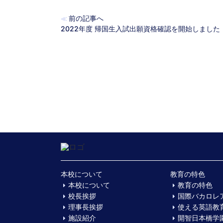
前の記事へ
≪
2022年度 帰国生入試出願資格確認を開始しました
本校について
教育の特色
本校について
教育の特色
校長挨拶
国際バカロレ
理事長挨拶
使える英語教
施設紹介
開智日本橋学園