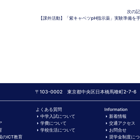
次の記
【課外活動】「紫キャベツpH指示薬」実験準備を
〒103-0002 東京都中央区日本橋馬喰町2-7-6
よくある質問
Information
中学入試について
新着情報
ア
学費について
交通アクセス
育
学校生活について
お問合せ
のICT教育
奨学金制度につ