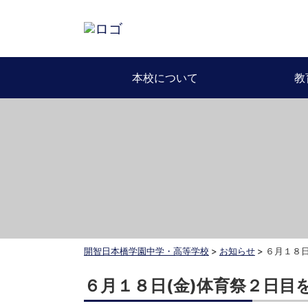
本校について
教
開智日本橋学園中学・高等学校
>
お知らせ
>
６月１８日
６月１８日(金)体育祭２日目