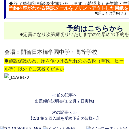
◆終了後個別相談を実施いたします（希望者）※午前・午
予約内容がわかる確認メールをプリントアウトした用紙を
※詳しくは予約フォームをご確
予約はこちらから
※定員になり次第締切りいたしますので早めの予約
会場：開智日本橋学園中学・高等学校
●施設保護の為、床を傷つける恐れのある靴（革靴、ヒー
ル等）以外でご来校ください
前の記事へ
≪
出題傾向説明会(１２月７日実施)
次の記事へ
≫
【2/3 第３回入試を受験予定の皆様へ】