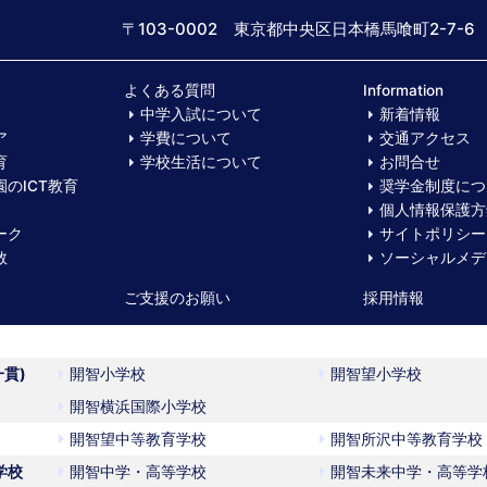
〒103-0002 東京都中央区日本橋馬喰町2-7-6
よくある質問
Information
中学入試について
新着情報
ア
学費について
交通アクセス
育
学校生活について
お問合せ
のICT教育
奨学金制度につ
個人情報保護方
ーク
サイトポリシー
数
ソーシャルメデ
ご支援のお願い
採用情報
一貫)
開智小学校
開智望小学校
開智横浜国際小学校
開智望中等教育学校
開智所沢中等教育学校
学校
開智中学・高等学校
開智未来中学・高等学