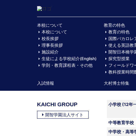
本校について
教育の特色
本校について
教育の特色
校長挨拶
国際バカロレ
理事長挨拶
使える英語教
施設紹介
開智日本橋学園
生徒による学校紹介(English)
探究型授業
学則・教育課程表・その他
フィールドワ
教科授業時間
入試情報
大村博士特集
KAICHI GROUP
小学校 (12年
開智学園法人サイト
中等教育学校
中学校・高等