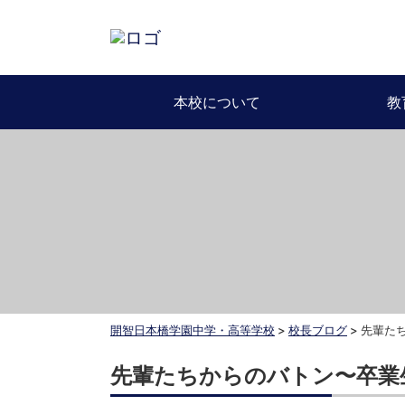
本校について
教
開智日本橋学園中学・高等学校
>
校長ブログ
>
先輩た
先輩たちからのバトン〜卒業