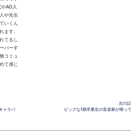
やAO入
人や先生
ていくん
れます。
れてるし
ーバーす
橋コミュ
めて感じ
次の記
キャラバ
ビッグな1期卒業生の音楽家が帰っ