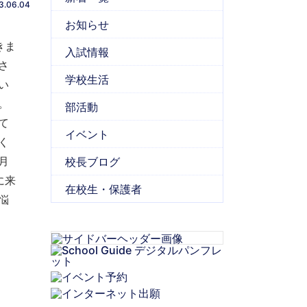
3.06.04
お知らせ
きま
入試情報
さ
学校生活
い
。
部活動
て
イベント
く
月
校長ブログ
に来
在校生・保護者
悩