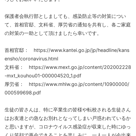
保護者会執行部としましても、感染防止等の対策につい
て、首相官邸、文科省、厚労省の通知を共有し、各ご家庭
の対策の一助として頂けましたら幸いです。
首相官邸： https://www.kantei.go.jp/jp/headline/kans
ensho/coronavirus.html
文科省： https://www.mext.go.jp/content/202002228
-mxt_kouhou01-000004520_1.pdf
厚労省： https://www.mhlw.go.jp/content/10900000/
000599698.pdf
生徒の皆さんは、特に卒業生の皆様や転校される生徒さん
はお友達との急なお別れとなってしまい戸惑われているか
と思いますが、コロナウイルス感染症が収束した時にゆっ
くり笑顔で再会できることを楽しみに、一人一人が今出来