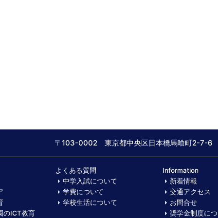
〒103-0002 東京都中央区日本橋馬喰町2-7-6
よくある質問
Information
中学入試について
新着情報
ア
学費について
交通アクセス
育
学校生活について
お問合せ
のICT教育
奨学金制度につ