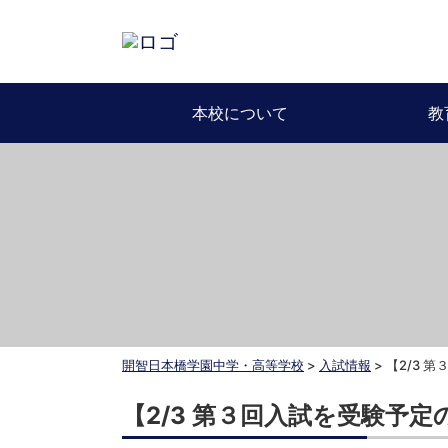
本校について
教
開智日本橋学園中学・高等学校
>
入試情報
>
【2/3 
【2/3 第３回入試を受験予定