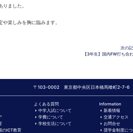
ありました。
定や楽しみを胸に臨みます。
次の記
【3年生】国内FW打ち合
〒103-0002 東京都中央区日本橋馬喰町2-7-6
よくある質問
Information
中学入試について
新着情報
ア
学費について
交通アクセス
育
学校生活について
お問合せ
のICT教育
奨学金制度につ