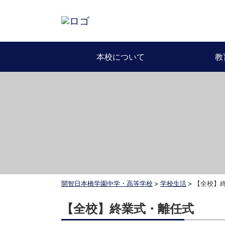
本校について
教
開智日本橋学園中学・高等学校
>
学校生活
>
【全校】
【全校】終業式・離任式