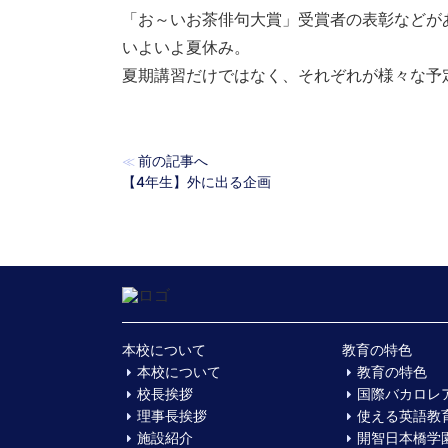
「お～いお茶俳句大賞」受賞者の表彰などが
いよいよ夏休み。
夏期講習だけではなく、それぞれが様々な予
前の記事へ
≪
【4年生】外に出る企画
本校について
教育の特色
本校について
教育の特色
校長挨拶
国際バカロレ
理事長挨拶
使える英語教
施設紹介
開智日本橋学園