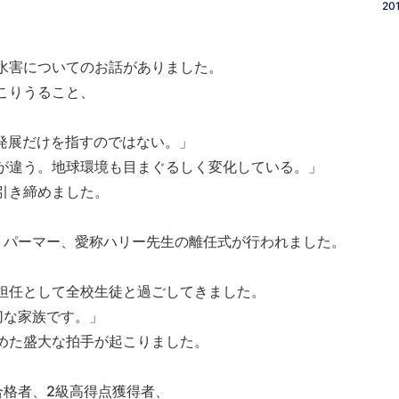
201
水害についてのお話がありました。
こりうること、
。
発展だけを指すのではない。」
が違う。地球環境も目まぐるしく変化している。」
引き締めました。
・パーマー、愛称ハリー先生の離任式が行われました。
担任として全校生徒と過ごしてきました。
切な家族です。」
めた盛大な拍手が起こりました。
合格者、2級高得点獲得者、