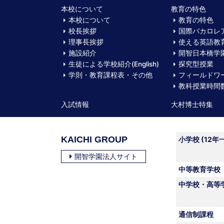
本校について
教育の特色
本校について
教育の特色
校長挨拶
国際バカロレ
理事長挨拶
使える英語教
施設紹介
開智日本橋学園
生徒による学校紹介(English)
探究型授業
学則・教育課程表・その他
フィールドワ
教科授業時間
入試情報
大村博士特集
KAICHI GROUP
小学校 (12年
開智学園法人サイト
中等教育学校
中学校・高等
通信制課程