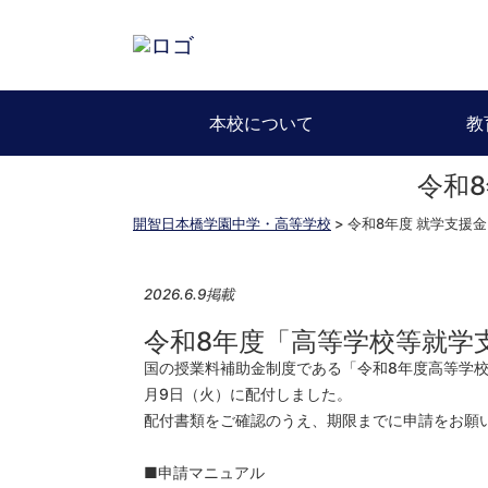
本校について
教
令和
開智日本橋学園中学・高等学校
>
令和8年度 就学支援
2026.6.9掲載
令和8年度「高等学校等就学
国の授業料補助金制度である「令和8年度高等学
月9日（火）に配付しました。
配付書類をご確認のうえ、期限までに申請をお願
■申請マニュアル