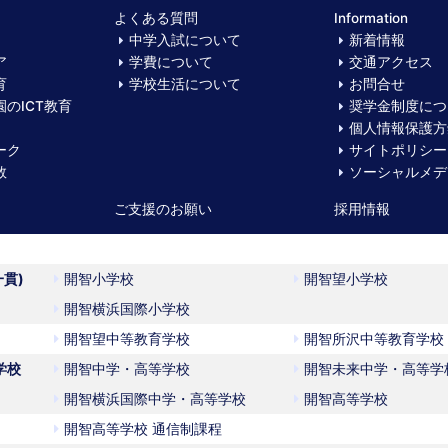
よくある質問
Information
中学入試について
新着情報
ア
学費について
交通アクセス
育
学校生活について
お問合せ
のICT教育
奨学金制度につ
個人情報保護方
ーク
サイトポリシー
数
ソーシャルメデ
ご支援のお願い
採用情報
一貫)
開智小学校
開智望小学校
開智横浜国際小学校
開智望中等教育学校
開智所沢中等教育学校
学校
開智中学・高等学校
開智未来中学・高等学
開智横浜国際中学・高等学校
開智高等学校
開智高等学校 通信制課程