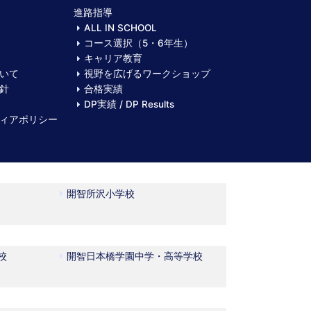
進路指導
ALL IN SCHOOL
コース選択（5・6年生）
キャリア教育
いて
視野を広げるワークショップ
針
合格実績
DP実績 / DP Results
ィアポリシー
開智所沢小学校
校
開智日本橋学園中学・高等学校