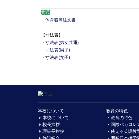
共通
・
体育着等注文書
【寸法表】
・寸法表(男女共通)
・寸法表(男子)
・寸法表(女子)
本校について
教育の特色
本校について
教育の特色
校長挨拶
国際バカロレ
理事長挨拶
使える英語教
施設紹介
開智日本橋学園