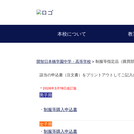
本校について
教
開智日本橋学園中学・高等学校
>
制服等指定品（購買
該当の申込書（注文書）をプリントアウトしてご記入
＊2026年3月19日改訂版
男子用
・
制服等購入申込書
女子用
・
制服等購入申込書