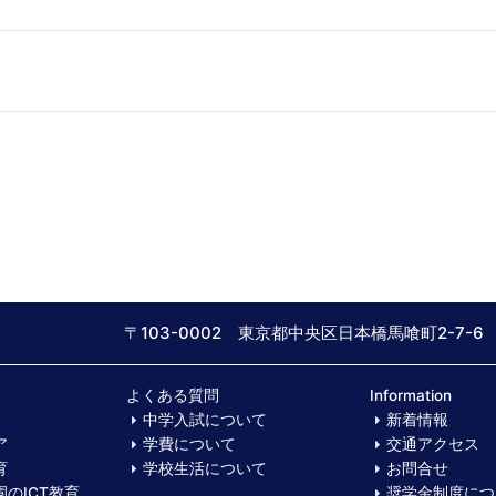
〒103-0002 東京都中央区日本橋馬喰町2-7-6
よくある質問
Information
中学入試について
新着情報
ア
学費について
交通アクセス
育
学校生活について
お問合せ
のICT教育
奨学金制度につ