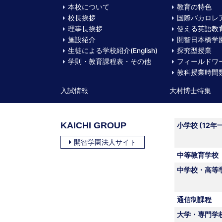
本校について
教育の特色
校長挨拶
国際バカロレ
理事長挨拶
使える英語教
施設紹介
開智日本橋学園
生徒による学校紹介(English)
探究型授業
学則・教育課程表・その他
フィールドワ
教科授業時間
入試情報
大村博士特集
KAICHI GROUP
小学校 (12年
開智学園法人サイト
中等教育学校
中学校・高等
通信制課程
大学・専門学