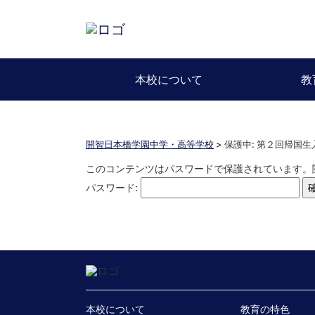
本校について
教
開智日本橋学園中学・高等学校
>
保護中: 第２回帰国生
このコンテンツはパスワードで保護されています。
パスワード:
本校について
教育の特色