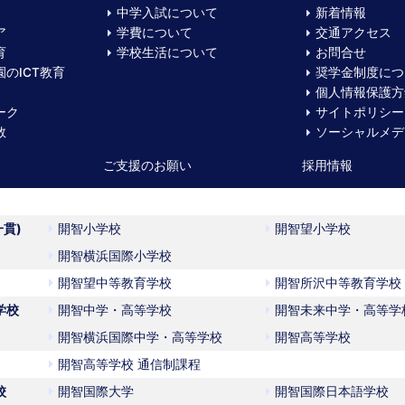
中学入試について
新着情報
ア
学費について
交通アクセス
育
学校生活について
お問合せ
のICT教育
奨学金制度につ
個人情報保護方
ーク
サイトポリシー
数
ソーシャルメデ
ご支援のお願い
採用情報
一貫)
開智小学校
開智望小学校
開智横浜国際小学校
開智望中等教育学校
開智所沢中等教育学校
学校
開智中学・高等学校
開智未来中学・高等学
開智横浜国際中学・高等学校
開智高等学校
開智高等学校 通信制課程
校
開智国際大学
開智国際日本語学校