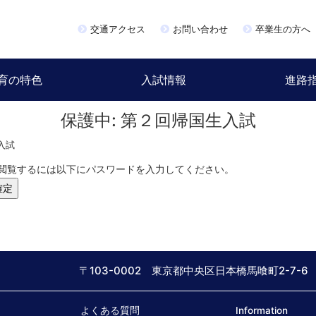
交通アクセス
お問い合わせ
卒業生の方へ
育の特色
入試情報
進路
保護中: 第２回帰国生入試
入試
閲覧するには以下にパスワードを入力してください。
〒103-0002 東京都中央区日本橋馬喰町2-7-6
よくある質問
Information