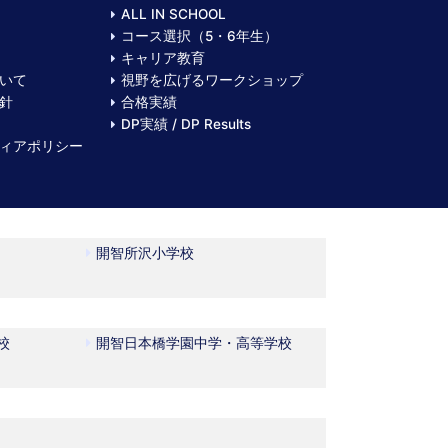
ALL IN SCHOOL
コース選択（5・6年生）
キャリア教育
いて
視野を広げるワークショップ
針
合格実績
DP実績 / DP Results
ィアポリシー
開智所沢小学校
校
開智日本橋学園中学・高等学校